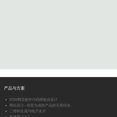
产品与方案
EDM网页邮件代码模板自设计
网站设计--创意与成熟产品的完美结合
二维码生成与电子名片
客维通 7.3.7